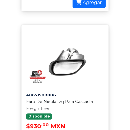
Agregar
A0651908006
Faro De Niebla Izq Para Cascadia
Freightliner
Disponible
.00
$930
MXN