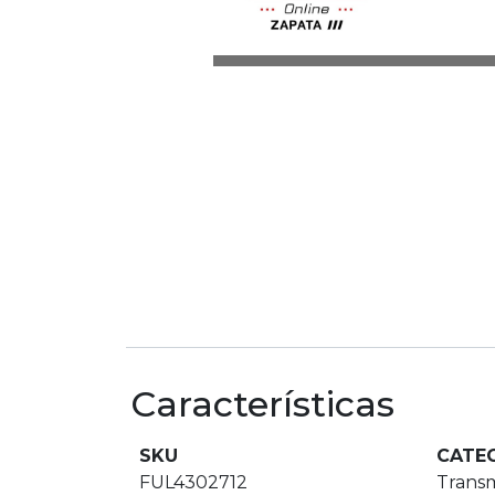
Características
SKU
CATE
FUL4302712
Transm