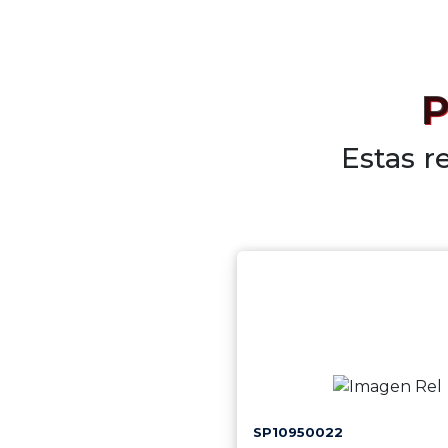
P
Estas r
SP10950022