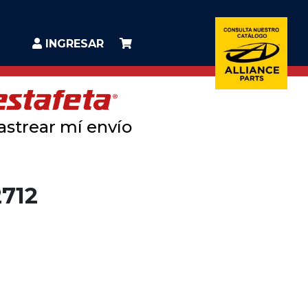
INGRESAR
astrear mí envío
2712