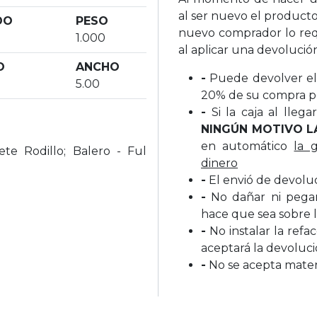
al ser nuevo el producto
DO
PESO
nuevo comprador lo req
o
1.000
al aplicar una devolució
O
ANCHO
-
Puede devolver el 
5.00
20% de su compra p
-
Si la caja al lleg
NINGÚN MOTIVO L
en automático
la 
ete Rodillo; Balero - Ful
dinero
-
El envió de devolu
-
No dañar ni pegar 
hace que sea sobre l
-
No instalar la refa
aceptará la devoluc
-
No se acepta materi