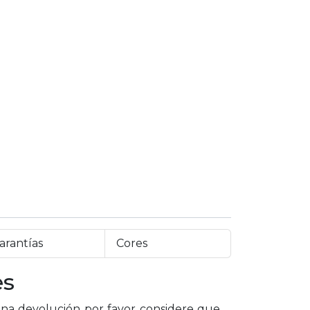
arantías
Cores
es
a devolución por favor considere que