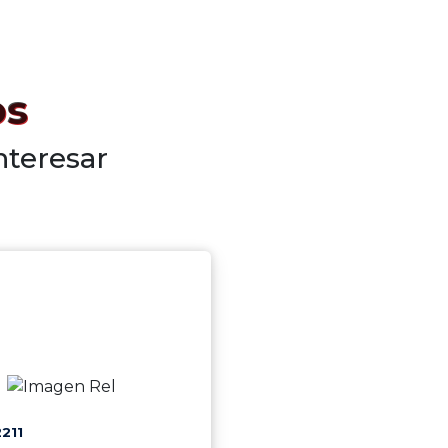
os
nteresar
211