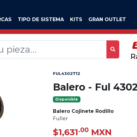
RCAS
TIPO DE SISTEMA
KITS
GRAN OUTLET
R
FUL4302712
Balero - Ful 430
Disponible
Balero Cojinete Rodillo
Fuller
.00
$1,631
MXN