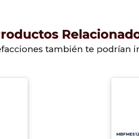
roductos Relacionad
efacciones también te podrían i
MBFME512