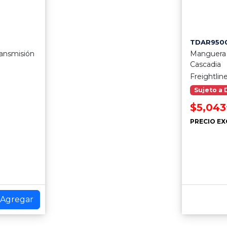
TDAR950
ansmisión
Manguera
Cascadia
Freightlin
Sujeto a 
$5,043
PRECIO EX
Agregar