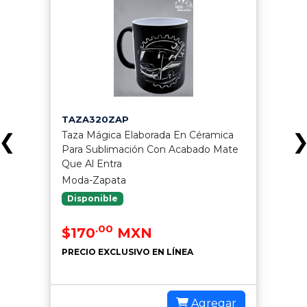
TAZA320ZAP
Taza Mágica Elaborada En Céramica
❮
Para Sublimación Con Acabado Mate
Que Al Entra
Moda-Zapata
Disponible
.00
$170
MXN
PRECIO EXCLUSIVO EN LÍNEA
Agregar