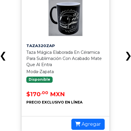
TAZA320ZAP
Taza Mágica Elaborada En Céramica
❮
Para Sublimación Con Acabado Mate
Que Al Entra
Moda-Zapata
Disponible
.00
$170
MXN
PRECIO EXCLUSIVO EN LÍNEA
Agregar