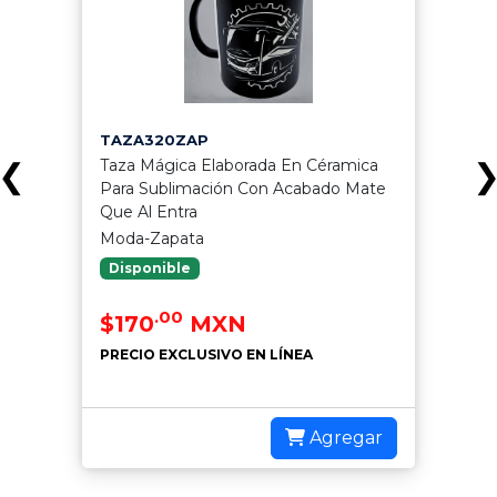
TAZA320ZAP
Taza Mágica Elaborada En Céramica
❮
Para Sublimación Con Acabado Mate
Que Al Entra
Moda-Zapata
Disponible
.00
$170
MXN
PRECIO EXCLUSIVO EN LÍNEA
Agregar