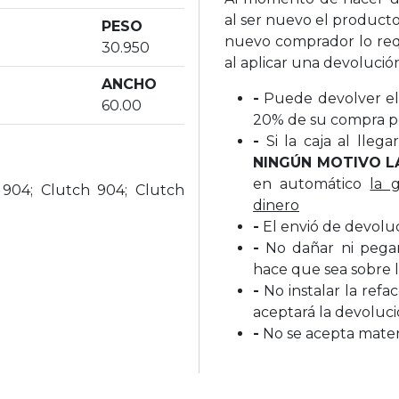
al ser nuevo el producto
PESO
nuevo comprador lo req
30.950
al aplicar una devolució
ANCHO
-
Puede devolver el 
60.00
20% de su compra p
-
Si la caja al lleg
NINGÚN MOTIVO L
en automático
la 
 904; Clutch 904; Clutch
dinero
-
El envió de devolu
-
No dañar ni pegar 
hace que sea sobre l
-
No instalar la refa
aceptará la devoluc
-
No se acepta materi