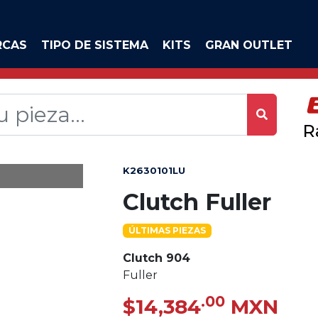
RCAS
TIPO DE SISTEMA
KITS
GRAN OUTLET
R
K2630101LU
Clutch Fuller
ÚLTIMAS PIEZAS
Clutch 904
Fuller
.00
$14,384
MXN