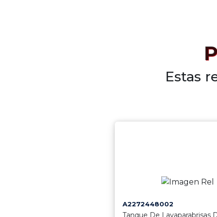
P
Estas r
A2272448002
Tanque De Lavaparabrisas 