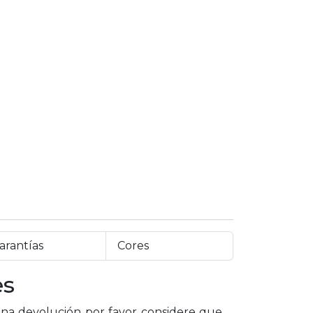
arantías
Cores
es
a devolución por favor considere que