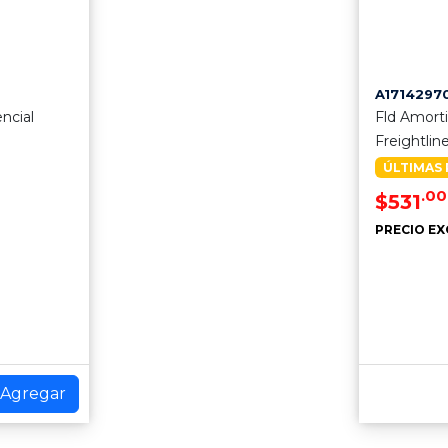
A1714297
ncial
Fld Amort
Freightlin
ÚLTIMAS 
.00
$531
PRECIO EX
Agregar