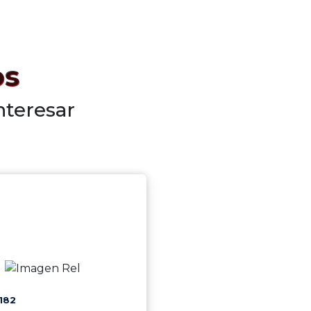
os
nteresar
182