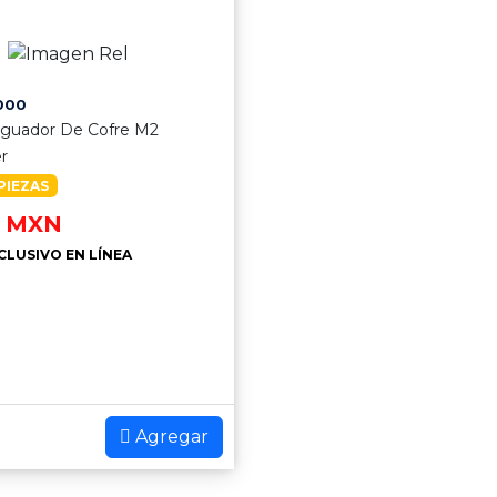
000
iguador De Cofre M2
er
PIEZAS
MXN
CLUSIVO EN LÍNEA
Agregar