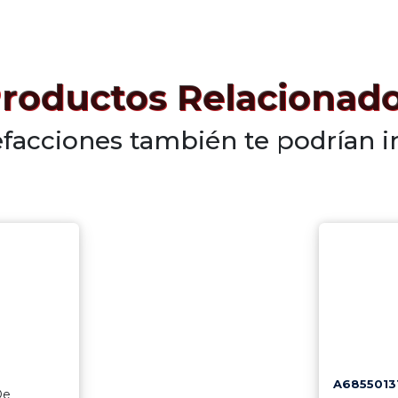
roductos Relacionad
efacciones también te podrían i
A6855013
De