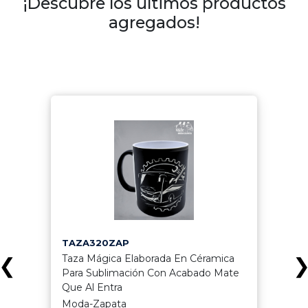
¡Descubre los últimos productos
agregados!
TAZA320ZAP
Taza Mágica Elaborada En Céramica
❮
Para Sublimación Con Acabado Mate
Que Al Entra
Moda-Zapata