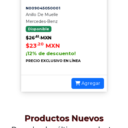
N009045050001
Anillo De Muelle
Mercedes-Benz
Disponible
.51
$26
MXN
.20
$23
MXN
¡12% de descuento!
PRECIO EXCLUSIVO EN LÍNEA
Agregar
Productos Nuevos