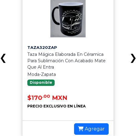
TAZA320ZAP
Taza Mágica Elaborada En Céramica
❮
Para Sublimación Con Acabado Mate
Que Al Entra
Moda-Zapata
Disponible
.00
$170
MXN
PRECIO EXCLUSIVO EN LÍNEA
Agregar