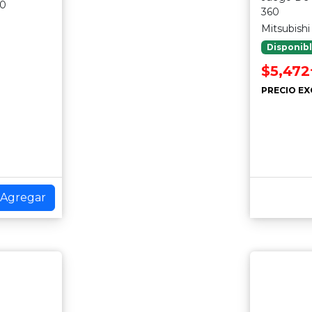
80
360
Mitsubishi
Disponib
$5,472
PRECIO EX
Agregar