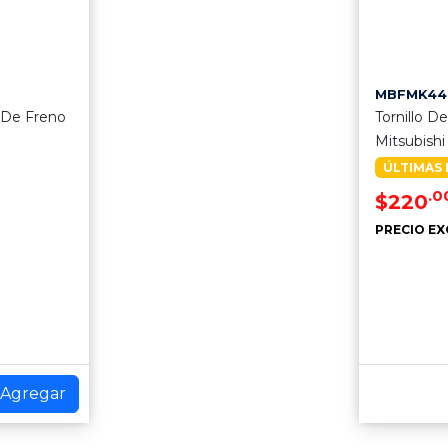
MBFMK44
 De Freno
Tornillo D
Mitsubishi
ÚLTIMAS 
.0
$220
PRECIO EX
Agregar