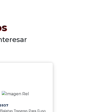
os
nteresar
5937
Balatas Traseras Para Fuso