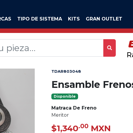
RCAS
TIPO DE SISTEMA
KITS
GRAN OUTLET
R
TDAR803048
Ensamble Freno
Disponible
Matraca De Freno
Meritor
.00
$1,340
MXN