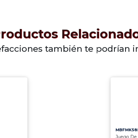
roductos Relacionad
efacciones también te podrían i
MBFMK58
Juego De 