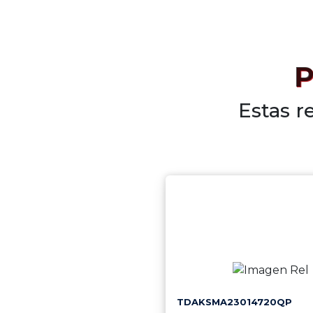
P
Estas r
TDAKSMA23014720QP