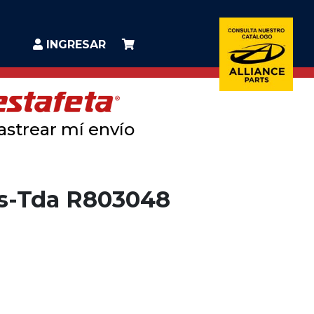
INGRESAR
astrear mí envío
s-Tda R803048