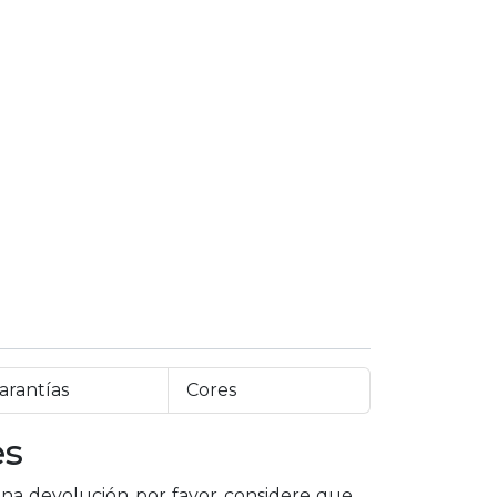
arantías
Cores
es
a devolución por favor considere que