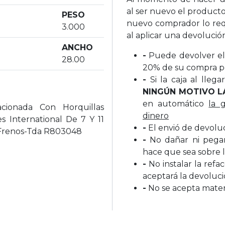
al ser nuevo el producto
PESO
nuevo comprador lo req
3.000
al aplicar una devolució
ANCHO
-
Puede devolver el 
28.00
20% de su compra p
-
Si la caja al lleg
NINGÚN MOTIVO L
en automático
la 
cionada Con Horquillas
dinero
 International De 7 Y 11
-
El envió de devolu
 Frenos-Tda R803048
-
No dañar ni pegar 
hace que sea sobre l
-
No instalar la refa
aceptará la devoluc
-
No se acepta materi