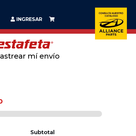
INGRESAR
astrear mí envío
0
Subtotal