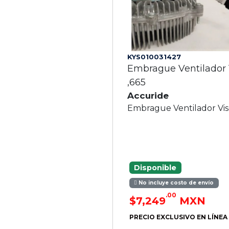
KYS010031427
Embrague Ventilador 
,665
Accuride
Embrague Ventilador Vis
Disponible
No incluye costo de envío
.00
$7,249
MXN
PRECIO EXCLUSIVO EN LÍNEA