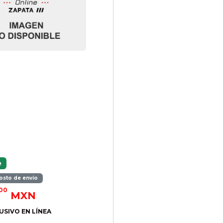
3
e
osto de envío
.00
MXN
USIVO EN LÍNEA