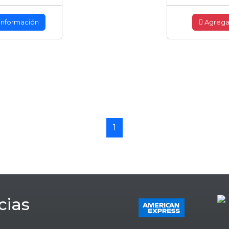
información
Agrega
1
cias