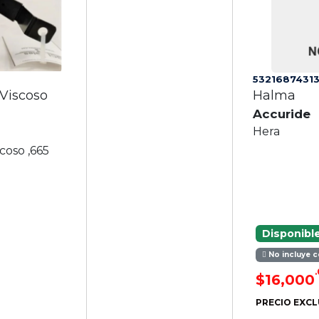
5321687431
Viscoso
Halma
Accuride
Hera
coso ,665
Disponibl
No incluye c
$16,000
PRECIO EXCL