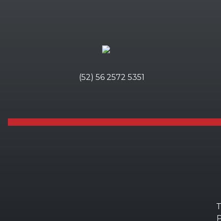
(52) 56 2572 5351
T
P