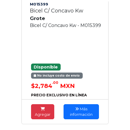
M015399
Bicel C/ Concavo Kw
Grote
Bicel C/ Concavo Kw - M015399
Disponible
No incluye costo de envío
.00
$2,784
MXN
PRECIO EXCLUSIVO EN LÍNEA
Más
Agregar
información