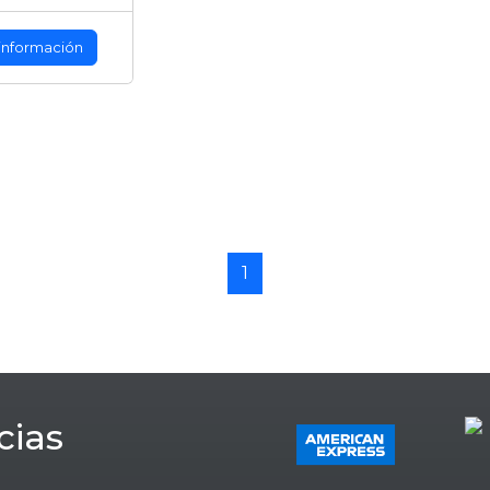
información
1
cias