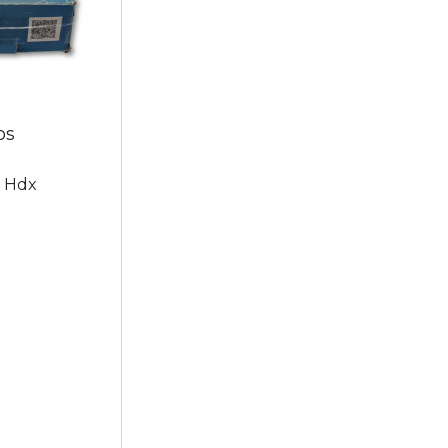
os
- Hdx