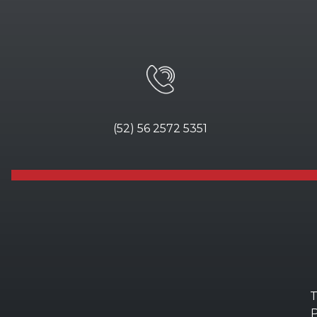
(52) 56 2572 5351
T
P