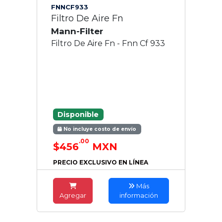
FNNCF933
Filtro De Aire Fn
Mann-Filter
Filtro De Aire Fn - Fnn Cf 933
Disponible
No incluye costo de envío
.00
$456
MXN
PRECIO EXCLUSIVO EN LÍNEA
Más
Agregar
información