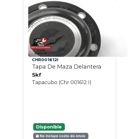
CHR001612I
Tapa De Maza Delantera
Skf
Tapacubo (Chr 001612 I)
Disponible
No incluye costo de envío