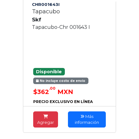
CHR001643I
Tapacubo
Skf
Tapacubo-Chr 001643 I
Disponible
No incluye costo de envío
.00
$362
MXN
PRECIO EXCLUSIVO EN LÍNEA
Más
Agregar
información