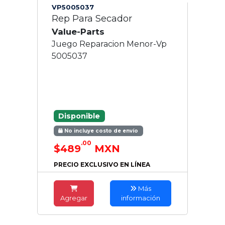
VP5005037
Rep Para Secador
Value-Parts
Juego Reparacion Menor-Vp
5005037
Disponible
No incluye costo de envío
.00
$489
MXN
PRECIO EXCLUSIVO EN LÍNEA
Más
Agregar
información