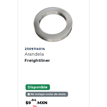
2309114014
Arandela
Freightliner
Disponible
No incluye costo de envío
.94
$9
MXN
.70