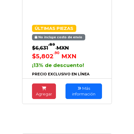
ÚLTIMAS PIEZAS
No incluye costo de envío
.89
$6,631
MXN
.90
$5,802
MXN
¡13% de descuento!
PRECIO EXCLUSIVO EN LÍNEA
Más
Agregar
información