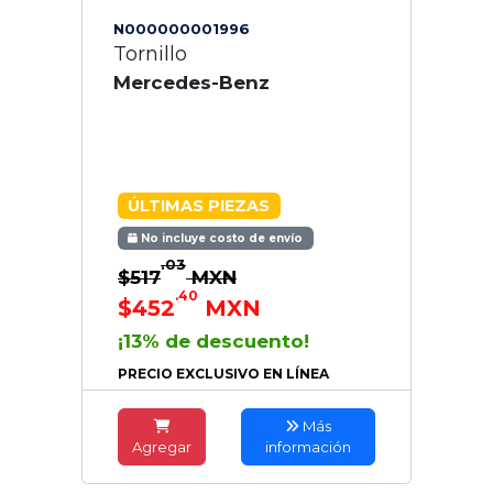
N000000001996
Tornillo
Mercedes-Benz
ÚLTIMAS PIEZAS
No incluye costo de envío
.03
$517
MXN
.40
$452
MXN
¡13% de descuento!
PRECIO EXCLUSIVO EN LÍNEA
Más
Agregar
información