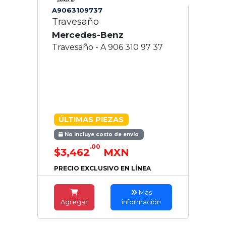
A9063109737
Travesaño
Mercedes-Benz
Travesaño - A 906 310 97 37
ÚLTIMAS PIEZAS
No incluye costo de envío
.00
$3,462
MXN
PRECIO EXCLUSIVO EN LÍNEA
Más
Agregar
información