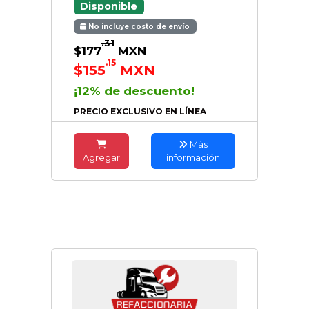
Disponible
No incluye costo de envío
.31
$177
MXN
.15
$155
MXN
¡12% de descuento!
PRECIO EXCLUSIVO EN LÍNEA
Más
Agregar
información