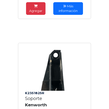
Más
Agregar
información
K2351825R
Soporte
Kenworth