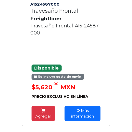
A1524587000
Travesaño Frontal
Freightliner
Travesaño Frontal-A15-24587-
000
Disponible
No incluye costo de envío
.00
$5,620
MXN
PRECIO EXCLUSIVO EN LÍNEA
Más
Agregar
información