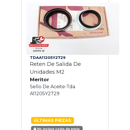
TDAA11205Y2729
Reten De Salida De
Unidades M2
Meritor
Sello De Aceite-Tda
A11205Y2729
ÚLTIMAS PIEZAS
No incluye costo de envío