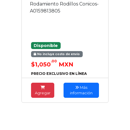
Rodamiento Rodillos Conicos-
A0159813805
Disponible
No incluye costo de envío
.00
$1,050
MXN
PRECIO EXCLUSIVO EN LÍNEA
Más
Agregar
información