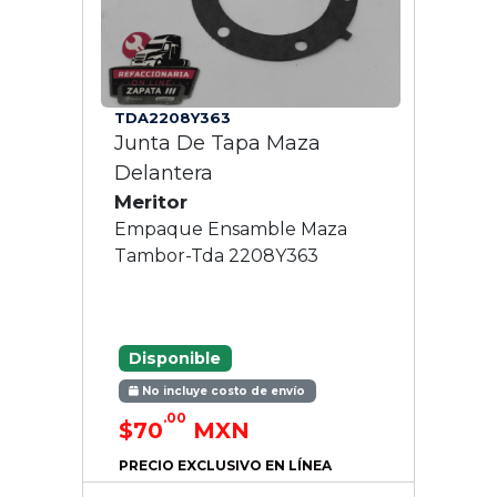
TDA2208Y363
Junta De Tapa Maza
Delantera
Meritor
Empaque Ensamble Maza
Tambor-Tda 2208Y363
Disponible
No incluye costo de envío
.00
$70
MXN
PRECIO EXCLUSIVO EN LÍNEA