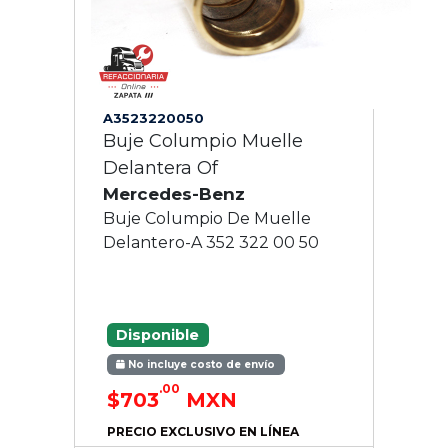
A3523220050
Buje Columpio Muelle
Delantera Of
Mercedes-Benz
Buje Columpio De Muelle
Delantero-A 352 322 00 50
Disponible
No incluye costo de envío
.00
$703
MXN
PRECIO EXCLUSIVO EN LÍNEA