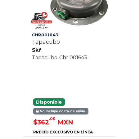
CHR001643I
Tapacubo
Skf
Tapacubo-Chr 001643 I
Disponible
No incluye costo de envío
.00
$362
MXN
PRECIO EXCLUSIVO EN LÍNEA