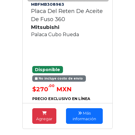
MBFMB308963
Placa Del Reten De Aceite
De Fuso 360
Mitsubishi
Palaca Cubo Rueda
Disponible
No incluye costo de envío
.00
$270
MXN
PRECIO EXCLUSIVO EN LÍNEA
Más
Agregar
información