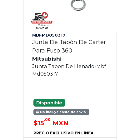
MBFMD050317
Junta De Tapón De Cárter
Para Fuso 360
Mitsubishi
Junta Tapon De Llenado-Mbf
Md050317
Disponible
No incluye costo de envío
.00
$15
MXN
PRECIO EXCLUSIVO EN LÍNEA