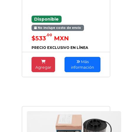
Disponible
No incluye costo de envío
.00
$533
MXN
PRECIO EXCLUSIVO EN LÍNEA
Más
Agregar
información