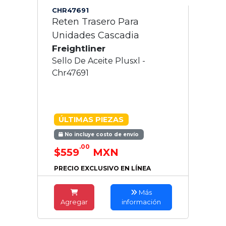
CHR47691
Reten Trasero Para
Unidades Cascadia
Freightliner
Sello De Aceite Plusxl -
Chr47691
ÚLTIMAS PIEZAS
No incluye costo de envío
.00
$559
MXN
PRECIO EXCLUSIVO EN LÍNEA
Más
Agregar
información