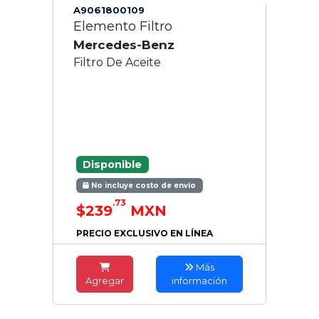
A9061800109
Elemento Filtro
Mercedes-Benz
Filtro De Aceite
Disponible
No incluye costo de envío
.73
$239
MXN
PRECIO EXCLUSIVO EN LÍNEA
Más
Agregar
información