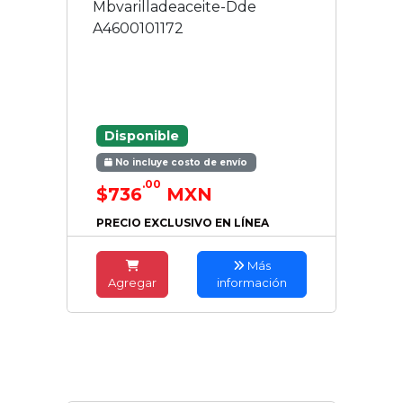
Mbvarilladeaceite-Dde
A4600101172
Disponible
No incluye costo de envío
.00
$736
MXN
PRECIO EXCLUSIVO EN LÍNEA
Más
Agregar
información