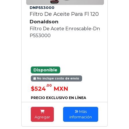
DNP553000
Filtro De Aceite Para Fl 120
Donaldson
Filtro De Acete Enroscable-Dn
P553000
Disponible
No incluye costo de envío
.00
$524
MXN
PRECIO EXCLUSIVO EN LÍNEA
Más
Agregar
información