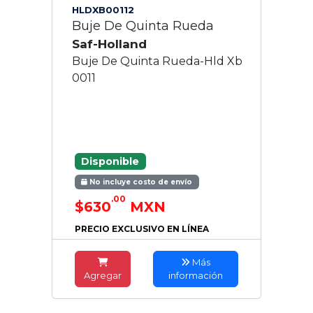
HLDXB00112
Buje De Quinta Rueda
Saf-Holland
Buje De Quinta Rueda-Hld Xb
0011
Disponible
No incluye costo de envío
.00
$630
MXN
PRECIO EXCLUSIVO EN LÍNEA
Más
Agregar
información