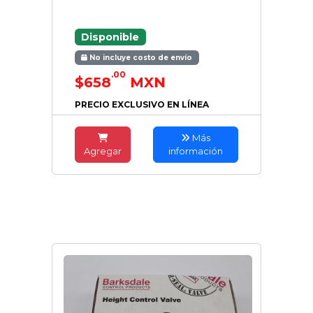
Disponible
No incluye costo de envío
.00
$658
MXN
PRECIO EXCLUSIVO EN LÍNEA
Más
Agregar
información