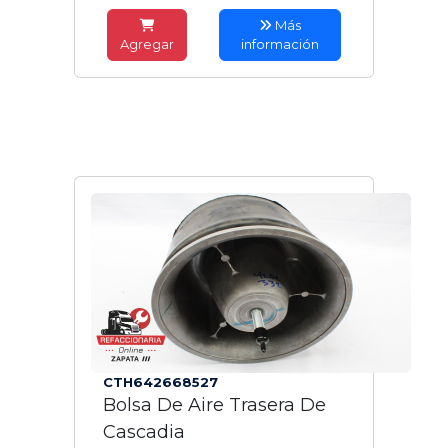
Más
Agregar
información
CTH642668527
Bolsa De Aire Trasera De
Cascadia