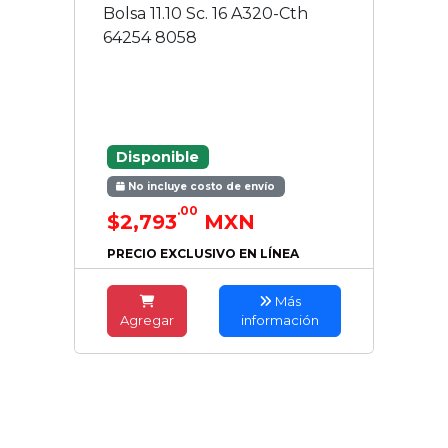
Bolsa 11.10 Sc. 16 A320-Cth
64254 8058
Disponible
No incluye costo de envío
.00
$2,793
MXN
PRECIO EXCLUSIVO EN LÍNEA
Más
Agregar
información