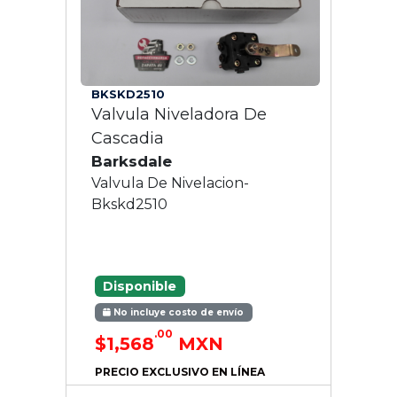
BKSKD2510
Valvula Niveladora De
Cascadia
Barksdale
Valvula De Nivelacion-
Bkskd2510
Disponible
No incluye costo de envío
.00
$1,568
MXN
PRECIO EXCLUSIVO EN LÍNEA