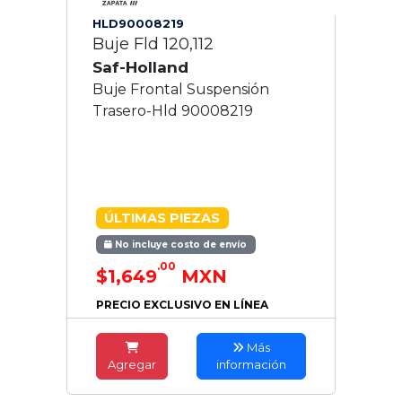
HLD90008219
Buje Fld 120,112
Saf-Holland
Buje Frontal Suspensión
Trasero-Hld 90008219
ÚLTIMAS PIEZAS
No incluye costo de envío
.00
$1,649
MXN
PRECIO EXCLUSIVO EN LÍNEA
Más
Agregar
información