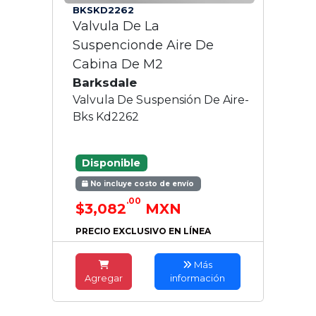
BKSKD2262
Valvula De La
Suspencionde Aire De
Cabina De M2
Barksdale
Valvula De Suspensión De Aire-
Bks Kd2262
Disponible
No incluye costo de envío
.00
$3,082
MXN
PRECIO EXCLUSIVO EN LÍNEA
Más
Agregar
información