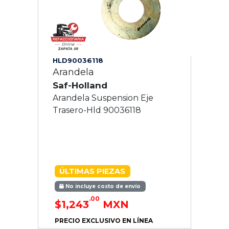
HLD90036118
Arandela
Saf-Holland
Arandela Suspension Eje
Trasero-Hld 90036118
ÚLTIMAS PIEZAS
No incluye costo de envío
.00
$1,243
MXN
PRECIO EXCLUSIVO EN LÍNEA