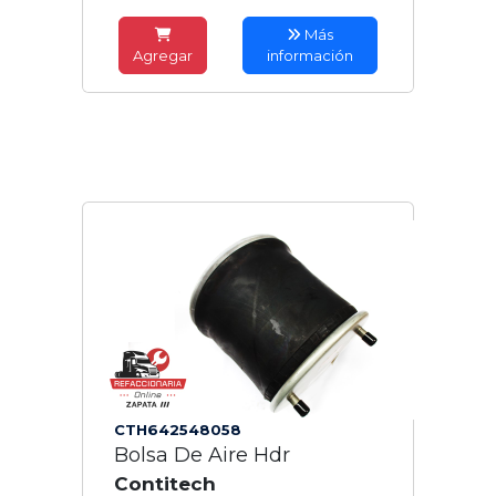
Más
Agregar
información
CTH642548058
Bolsa De Aire Hdr
Contitech