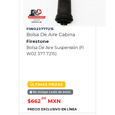
FIW023777215
Bolsa De Aire Cabina
Firestone
Bolsa De Aire Suspensión (Fi
W02 377 7215)
ÚLTIMAS PIEZAS
No incluye costo de envío
.00
$662
MXN
PRECIO EXCLUSIVO EN LÍNEA