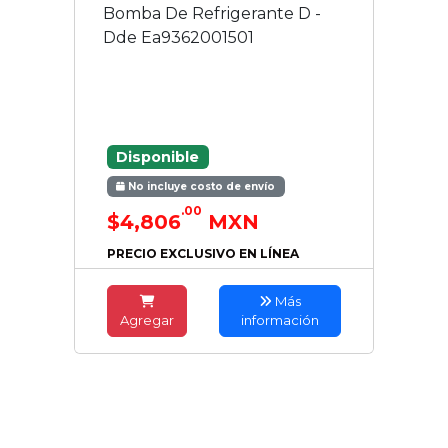
Bomba De Refrigerante D -
Dde Ea9362001501
Disponible
No incluye costo de envío
.00
$4,806
MXN
PRECIO EXCLUSIVO EN LÍNEA
Más
Agregar
información