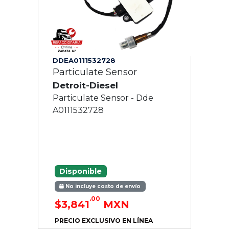
DDEA0111532728
Particulate Sensor
Detroit-Diesel
Particulate Sensor - Dde
A0111532728
Disponible
No incluye costo de envío
.00
$3,841
MXN
PRECIO EXCLUSIVO EN LÍNEA