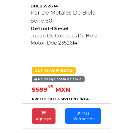
DDE23526141
Par De Metales De Biela
Serie 60
Detroit-Diesel
Juego De Cojinetes De Biela
Motor-Dde 23526141
ÚLTIMAS PIEZAS
No incluye costo de envío
.00
$589
MXN
PRECIO EXCLUSIVO EN LÍNEA
Más
Agregar
información