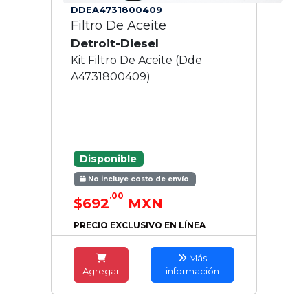
DDEA4731800409
Filtro De Aceite
Detroit-Diesel
Kit Filtro De Aceite (Dde
A4731800409)
Disponible
No incluye costo de envío
.00
$692
MXN
PRECIO EXCLUSIVO EN LÍNEA
Más
Agregar
información