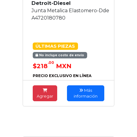
Detroit-Diesel
Junta Metalica Elastomero-Dde
A4720180780
ÚLTIMAS PIEZAS
No incluye costo de envío
.00
$218
MXN
PRECIO EXCLUSIVO EN LÍNEA
Más
Agregar
información