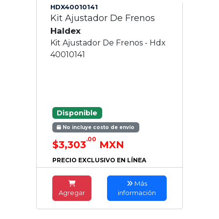
HDX40010141
Kit Ajustador De Frenos
Haldex
Kit Ajustador De Frenos - Hdx
40010141
Disponible
No incluye costo de envío
.00
$3,303
MXN
PRECIO EXCLUSIVO EN LÍNEA
Más
Agregar
información