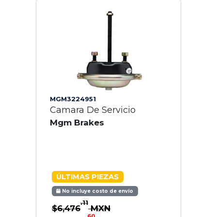
MGM3224951
Camara De Servicio
Mgm Brakes
ÚLTIMAS PIEZAS
No incluye costo de envío
.11
$6,476
MXN
.60