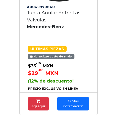
A0049970640
Junta Anular Entre Las
Valvulas
Mercedes-Benz
ÚLTIMAS PIEZAS
No incluye costo de envío
.14
$33
MXN
.00
$29
MXN
¡12% de descuento!
PRECIO EXCLUSIVO EN LÍNEA
Más
Agregar
información