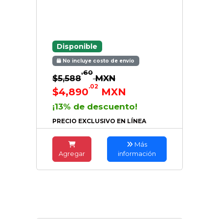
Disponible
No incluye costo de envío
.60
$5,588
MXN
.02
$4,890
MXN
¡13% de descuento!
PRECIO EXCLUSIVO EN LÍNEA
Más
Agregar
información