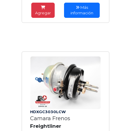
Más
Agregar
información
HDXGC3030LCW
Camara Frenos
Freightliner