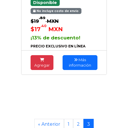
Disponible
No incluye costo de envío
.89
$19
MXN
.40
$17
MXN
¡13% de descuento!
PRECIO EXCLUSIVO EN LÍNEA
Más
Agregar
información
« Anterior
1
2
3