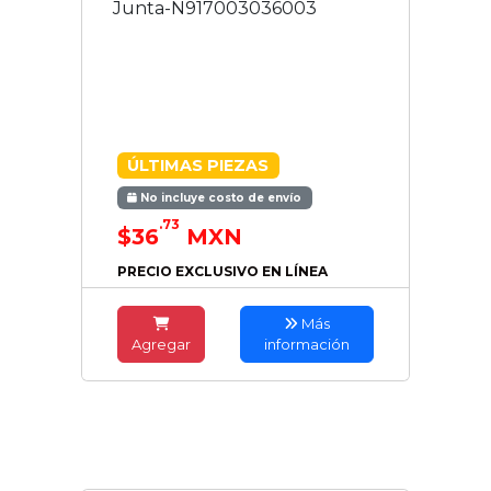
Junta-N917003036003
ÚLTIMAS PIEZAS
No incluye costo de envío
.73
$36
MXN
PRECIO EXCLUSIVO EN LÍNEA
Más
Agregar
información