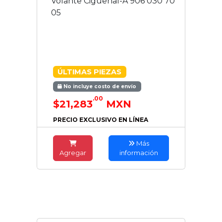
Volante Cigueñal-A 906 030 70
05
ÚLTIMAS PIEZAS
No incluye costo de envío
.00
$21,283
MXN
PRECIO EXCLUSIVO EN LÍNEA
Más
Agregar
información