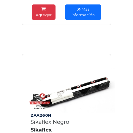
Más
Agregar
información
ZAA260N
Sikaflex Negro
Sikaflex