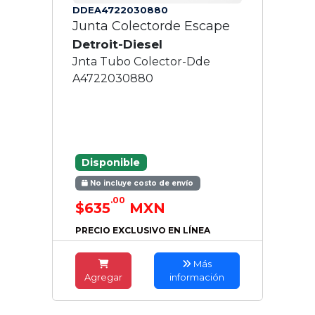
DDEA4722030880
Junta Colectorde Escape
Detroit-Diesel
Jnta Tubo Colector-Dde
A4722030880
Disponible
No incluye costo de envío
.00
$635
MXN
PRECIO EXCLUSIVO EN LÍNEA
Más
Agregar
información