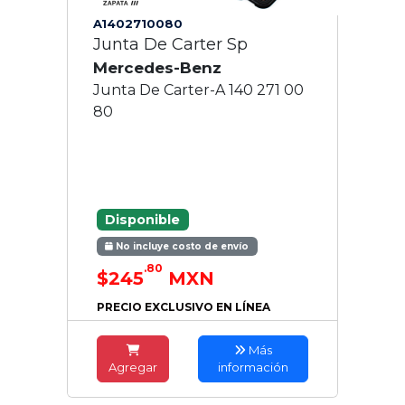
A1402710080
Junta De Carter Sp
Mercedes-Benz
Junta De Carter-A 140 271 00
80
Disponible
No incluye costo de envío
.80
$245
MXN
PRECIO EXCLUSIVO EN LÍNEA
Más
Agregar
información