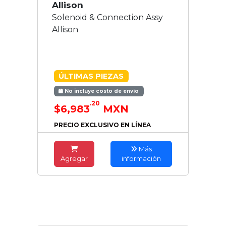
Allison
Solenoid & Connection Assy
Allison
ÚLTIMAS PIEZAS
No incluye costo de envío
.20
$6,983
MXN
PRECIO EXCLUSIVO EN LÍNEA
Más
Agregar
información