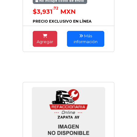
No incluye costo de envío
.72
$3,931
MXN
PRECIO EXCLUSIVO EN LÍNEA
Más
Agregar
información