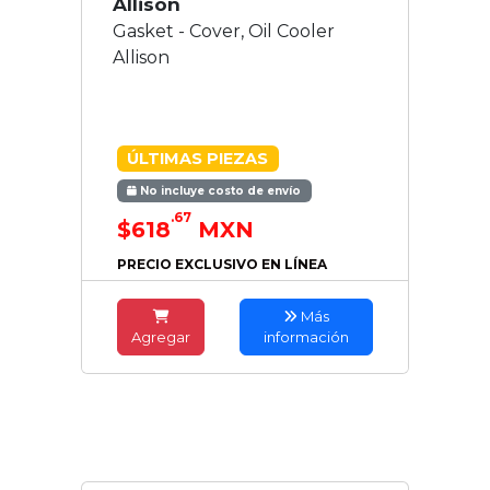
Allison
Gasket - Cover, Oil Cooler
Allison
ÚLTIMAS PIEZAS
No incluye costo de envío
.67
$618
MXN
PRECIO EXCLUSIVO EN LÍNEA
Más
Agregar
información