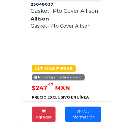
23048037
Gasket- Pto Cover Allison
Allison
Gasket- Pto Cover Allison
ÚLTIMAS PIEZAS
No incluye costo de envío
.47
$247
MXN
PRECIO EXCLUSIVO EN LÍNEA
Más
Agregar
información