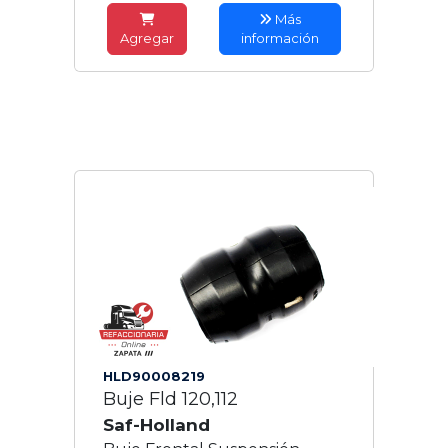
Más
Agregar
información
HLD90008219
Buje Fld 120,112
Saf-Holland