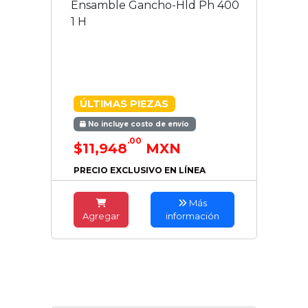
Ensamble Gancho-Hld Ph 400
1 H
ÚLTIMAS PIEZAS
No incluye costo de envío
.00
$11,948
MXN
PRECIO EXCLUSIVO EN LÍNEA
Más
Agregar
información