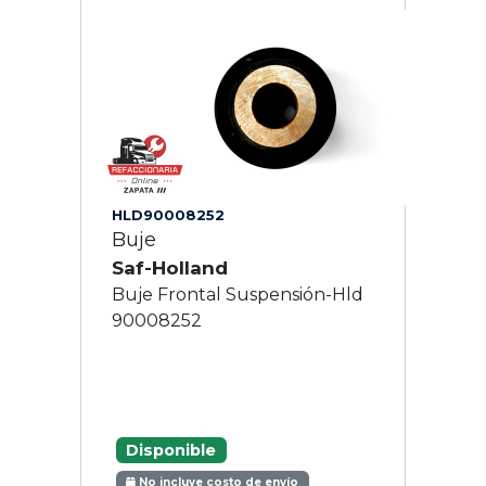
HLD90008252
Buje
Saf-Holland
Buje Frontal Suspensión-Hld
90008252
Disponible
No incluye costo de envío