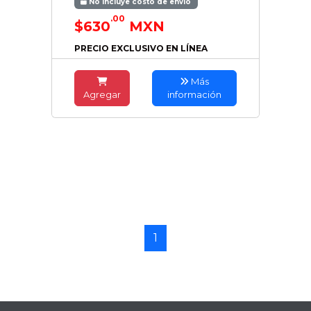
No incluye costo de envío
.00
$630
MXN
PRECIO EXCLUSIVO EN LÍNEA
Más
Agregar
información
1