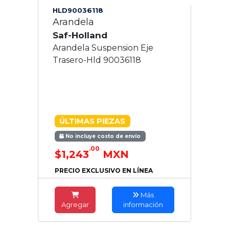
HLD90036118
Arandela
Saf-Holland
Arandela Suspension Eje
Trasero-Hld 90036118
ÚLTIMAS PIEZAS
No incluye costo de envío
.00
$1,243
MXN
PRECIO EXCLUSIVO EN LÍNEA
Más
Agregar
información