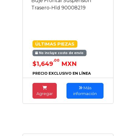
Buje Frontal Suspensión
Trasero-Hld 90008219
ÚLTIMAS PIEZAS
No incluye costo de envío
.00
$1,649
MXN
PRECIO EXCLUSIVO EN LÍNEA
Más
Agregar
información