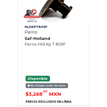
HLDKPT809F
Perno
Saf-Holland
Perno-Hld Kp T 809F
Disponible
No incluye costo de envío
.00
$3,268
MXN
PRECIO EXCLUSIVO EN LÍNEA