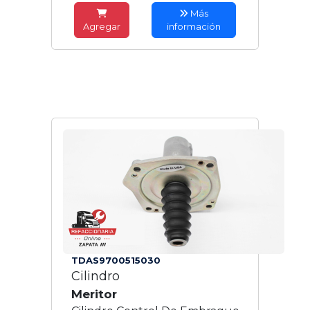
Más
Agregar
información
TDAS9700515030
Cilindro
Meritor