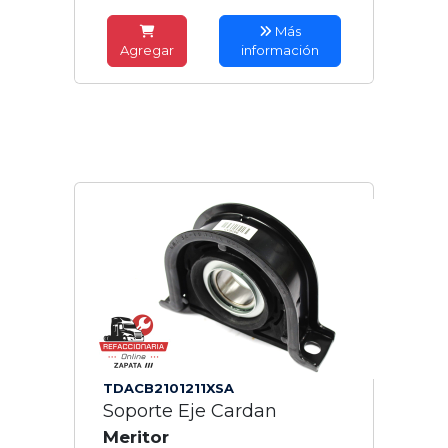
Más
Agregar
información
TDACB2101211XSA
Soporte Eje Cardan
Meritor