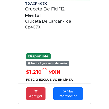
TDACP407X
Cruceta De Fld 112
Meritor
Cruceta De Cardan-Tda
Cp407X
Disponible
No incluye costo de envío
.00
$1,210
MXN
PRECIO EXCLUSIVO EN LÍNEA
Más
Agregar
información