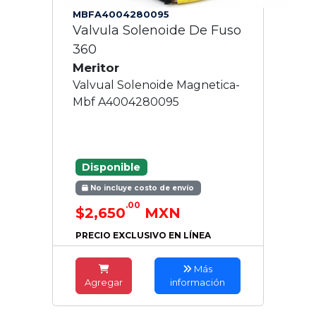
MBFA4004280095
Valvula Solenoide De Fuso
360
Meritor
Valvual Solenoide Magnetica-
Mbf A4004280095
Disponible
No incluye costo de envío
.00
$2,650
MXN
PRECIO EXCLUSIVO EN LÍNEA
Más
Agregar
información