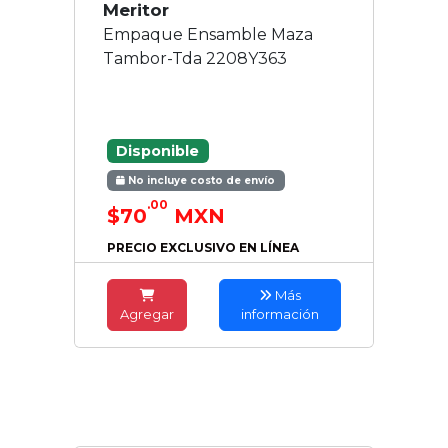
Meritor
Empaque Ensamble Maza
Tambor-Tda 2208Y363
Disponible
No incluye costo de envío
.00
$70
MXN
PRECIO EXCLUSIVO EN LÍNEA
Más
Agregar
información