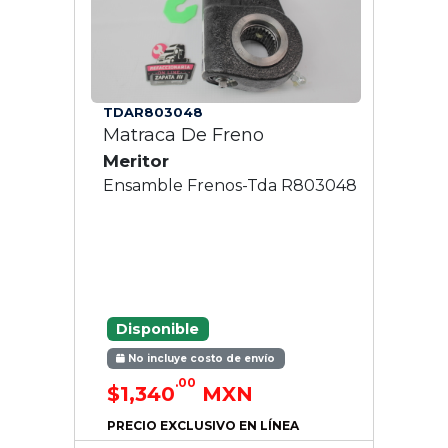
TDAR803048
Matraca De Freno
Meritor
Ensamble Frenos-Tda R803048
Disponible
No incluye costo de envío
.00
$1,340
MXN
PRECIO EXCLUSIVO EN LÍNEA