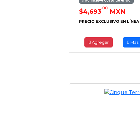
No incluye costo de envío
.00
$4,693
MXN
PRECIO EXCLUSIVO EN LÍNEA
Agregar
Más 