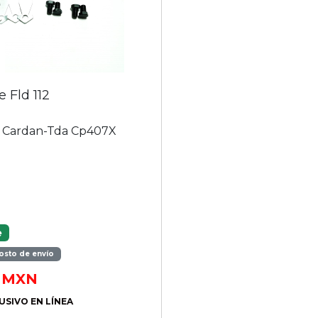
 Fld 112
 Cardan-Tda Cp407X
e
osto de envío
MXN
USIVO EN LÍNEA