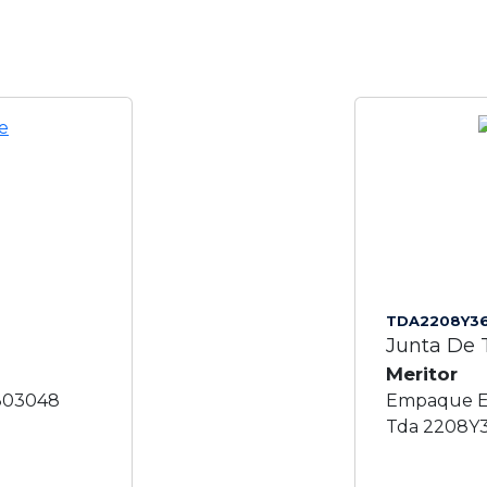
TDA2208Y3
Junta De 
Meritor
803048
Empaque E
Tda 2208Y