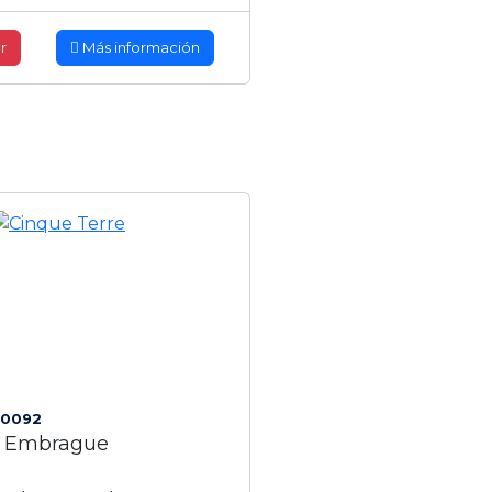
r
Más información
10092
e Embrague