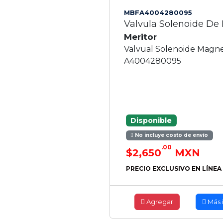
MBFA4004280095
Valvula Solenoide De
Meritor
Valvual Solenoide Magn
A4004280095
Disponible
No incluye costo de envío
.00
$2,650
MXN
PRECIO EXCLUSIVO EN LÍNEA
Agregar
Más 