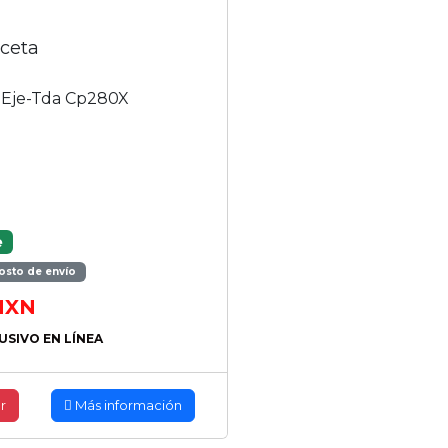
uceta
a Eje-Tda Cp280X
e
osto de envío
XN
USIVO EN LÍNEA
r
Más información