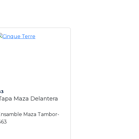
63
Tapa Maza Delantera
nsamble Maza Tambor-
363