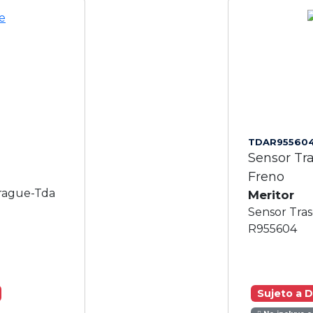
TDAR95560
Sensor Tr
Freno
brague-Tda
Meritor
Sensor Tra
R955604
Sujeto a D