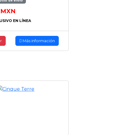
osto de envío
MXN
USIVO EN LÍNEA
r
Más información