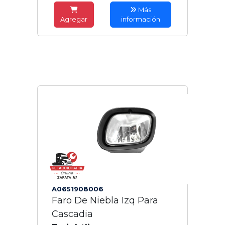
Más
Agregar
información
A0651908006
Faro De Niebla Izq Para
Cascadia