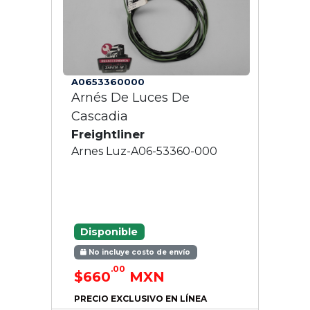
A0653360000
Arnés De Luces De
Cascadia
Freightliner
Arnes Luz-A06-53360-000
Disponible
No incluye costo de envío
.00
$660
MXN
PRECIO EXCLUSIVO EN LÍNEA