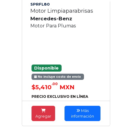
SPRFL80
Motor Limpiaparabrisas
Mercedes-Benz
Motor Para Plumas
Disponible
No incluye costo de envío
.00
$5,410
MXN
PRECIO EXCLUSIVO EN LÍNEA
Más
Agregar
información