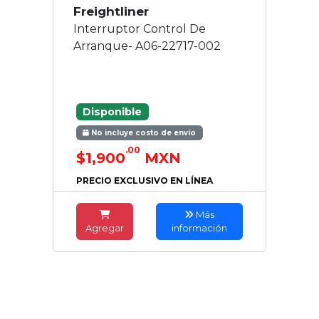
Freightliner
Interruptor Control De
Arranque- A06-22717-002
Disponible
No incluye costo de envío
.00
$1,900
MXN
PRECIO EXCLUSIVO EN LÍNEA
Más
Agregar
información