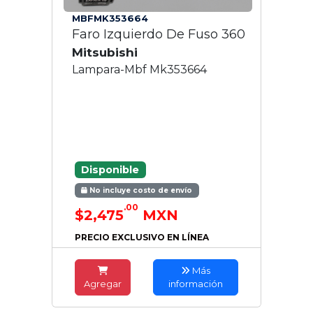
MBFMK353664
Faro Izquierdo De Fuso 360
Mitsubishi
Lampara-Mbf Mk353664
Disponible
No incluye costo de envío
.00
$2,475
MXN
PRECIO EXCLUSIVO EN LÍNEA
Más
Agregar
información