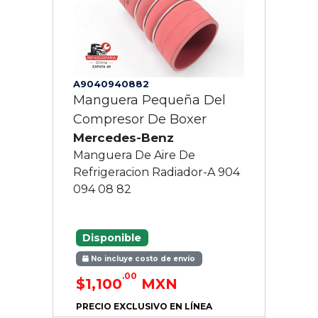
A9040940882
Manguera Pequeña Del
Compresor De Boxer
Mercedes-Benz
Manguera De Aire De
Refrigeracion Radiador-A 904
094 08 82
Disponible
No incluye costo de envío
.00
$1,100
MXN
PRECIO EXCLUSIVO EN LÍNEA