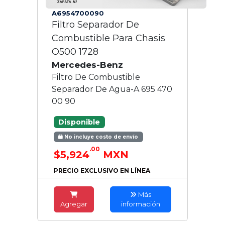
A6954700090
Filtro Separador De
Combustible Para Chasis
O500 1728
Mercedes-Benz
Filtro De Combustible
Separador De Agua-A 695 470
00 90
Disponible
No incluye costo de envío
.00
$5,924
MXN
PRECIO EXCLUSIVO EN LÍNEA
Más
Agregar
información