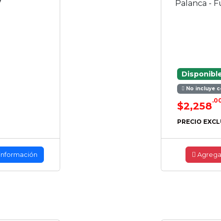
7
Palanca - F
Disponibl
No incluye c
.0
$2,258
PRECIO EXCL
información
Agrega