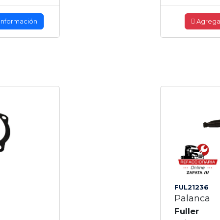
información
Agrega
FUL21236
Palanca
Fuller