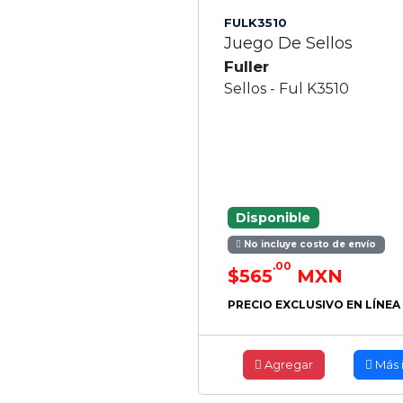
FULK3510
Juego De Sellos
Fuller
Sellos - Ful K3510
Disponible
No incluye costo de envío
.00
$565
MXN
PRECIO EXCLUSIVO EN LÍNEA
Agregar
Más 