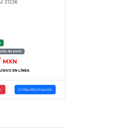
ul 21236
e
osto de envío
0
MXN
USIVO EN LÍNEA
r
Más información