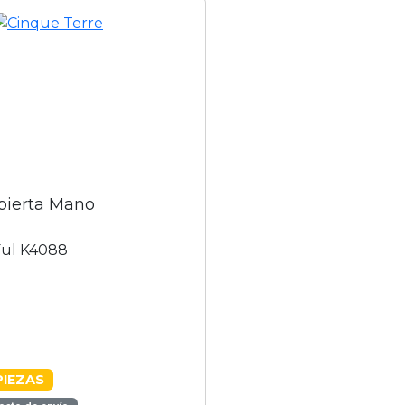
bierta Mano
Ful K4088
PIEZAS