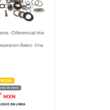
eros -Diferencial-Kw
eparacion Basico -Dna
PIEZAS
osto de envío
0
MXN
USIVO EN LÍNEA