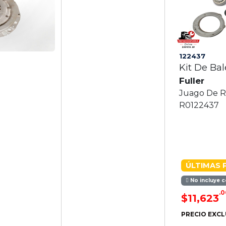
122437
Kit De Bal
Fuller
Juago De R
R0122437
ÚLTIMAS 
No incluye c
.0
$11,623
PRECIO EXCL