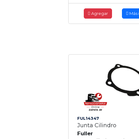
Agregar
Más 
FUL14347
Junta Cilindro
Fuller