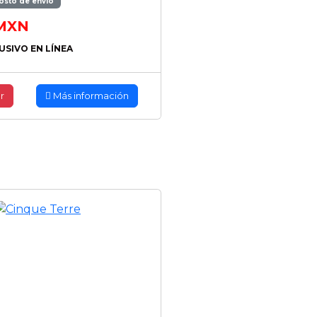
osto de envío
MXN
USIVO EN LÍNEA
r
Más información