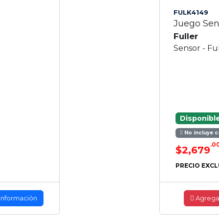
FULK4149
Juego Sen
Fuller
Sensor - Fu
Disponibl
No incluye c
.0
$2,679
PRECIO EXCL
información
Agrega