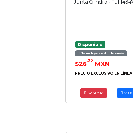
Junta Cilindro - Ful 1434
Disponible
No incluye costo de envío
.00
$26
MXN
PRECIO EXCLUSIVO EN LÍNEA
Agregar
Más 