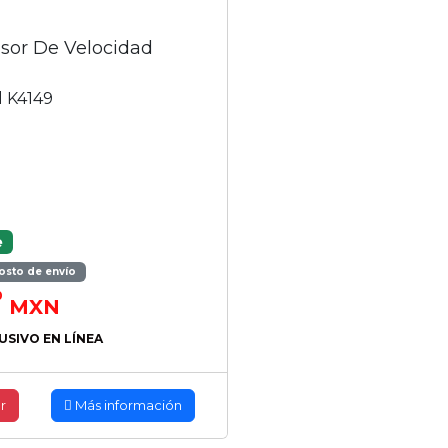
sor De Velocidad
l K4149
e
osto de envío
0
MXN
USIVO EN LÍNEA
r
Más información